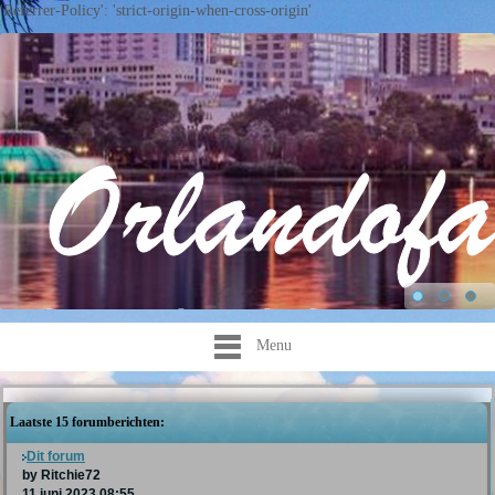
'Referrer-Policy': 'strict-origin-when-cross-origin'
Menu
Laatste 15 forumberichten:
Dit forum
by Ritchie72
11 juni 2023 08:55