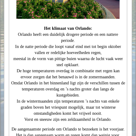
Het klimaat van Orlando:
Orlando heeft een duidelijk drogere periode en een nattere
periode.
In de natte periode die loopt vanaf eind mei tot begin oktober
vallen er redelijke hoeveelheden regen,
meestal in de vorm van pittige buien waarna de lucht vaak weer
snel opklaart.
De hoge temperaturen overdag in combinatie met regen kan
ervoor zorgen dat het benauwd is in de zomermaanden.
Omdat Orlando in het binnenland ligt zijn de verschillen tussen de
temperaturen overdag en ’s nachts groter dan langs de
kustgebieden.
In de wintermaanden zijn temperaturen ’s nachts van enkele
graden boven het vriespunt mogelijk, maar tot winterse
omstandigheden komt het vrijwel nooit.
Vorst en sneeuw zijn een zeldzaamheid in Orlando.
De aangenaamste periode om Orlando te bezoeken is het voorjaar.
Het is dan aangenaam warm en regen komt dan weinig voor.