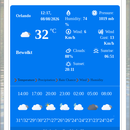
12:17,
Pressure:
Orlando
Humidity:
74
1019 mb
08/08/2026
%
32
°C
Wind:
6
Wind
Km/h
Gust:
13
Km/h
Clouds:
Sunrise:
Bewolkt
88%
06:51
Sunset:
20:11
Temperature
Precipitation
Rain Chance
Wind
Humidity
14:00
17:00
20:00
23:00
02:00
05:00
08:00
11:00
30
°
/
30
°
31
°
/
32
°
29
°
/
30
°
27
°
/
27
°
26
°
/
26
°
24
°
/
24
°
23
°
/
23
°
24
°
/
24
°