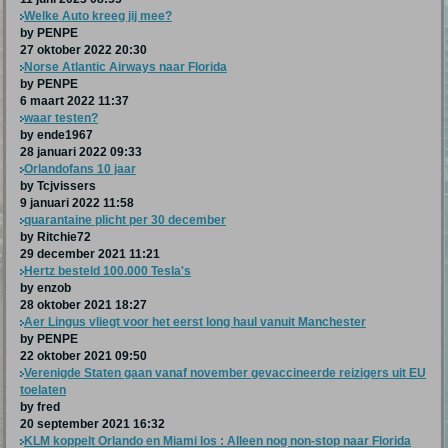
Welke Auto kreeg jij mee?
by PENPE
27 oktober 2022 20:30
Norse Atlantic Airways naar Florida
by PENPE
6 maart 2022 11:37
waar testen?
by ende1967
28 januari 2022 09:33
Orlandofans 10 jaar
by Tcjvissers
9 januari 2022 11:58
quarantaine plicht per 30 december
by Ritchie72
29 december 2021 11:21
Hertz besteld 100.000 Tesla's
by enzob
28 oktober 2021 18:27
Aer Lingus vliegt voor het eerst long haul vanuit Manchester
by PENPE
22 oktober 2021 09:50
Verenigde Staten gaan vanaf november gevaccineerde reizigers uit EU
toelaten
by fred
20 september 2021 16:32
KLM koppelt Orlando en Miami los : Alleen nog non-stop naar Florida